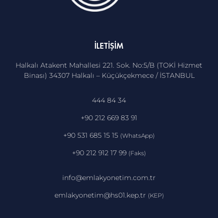
İLETIŞIM
Halkalı Atakent Mahallesi 221. Sok. No:5/B (TOKİ Hizmet
Binası) 34307 Halkalı – Küçükçekmece / İSTANBUL
444 84 34
+90 212 669 83 91
+90 531 685 15 15
(WhatsApp)
+90 212 912 17 99
(Faks)
info@emlakyonetim.com.tr
emlakyonetim@hs01.kep.tr
(KEP)