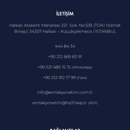
İLETIŞIM
Halkalı Atakent Mahallesi 221. Sok. No:5/B (TOKİ Hizmet
Binası) 34307 Halkalı – Küçükçekmece / İSTANBUL
444 84 34
+90 212 669 83 91
+90 531 685 15 15
(WhatsApp)
+90 212 912 17 99
(Faks)
info@emlakyonetim.com.tr
emlakyonetim@hs01.kep.tr
(KEP)