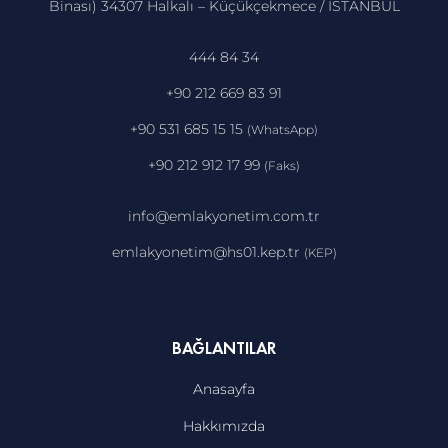
Binası) 34307 Halkalı – Küçükçekmece / İSTANBUL
444 84 34
+90 212 669 83 91
+90 531 685 15 15
(WhatsApp)
+90 212 912 17 99
(Faks)
info@emlakyonetim.com.tr
emlakyonetim@hs01.kep.tr
(KEP)
BAĞLANTILAR
Anasayfa
Hakkımızda