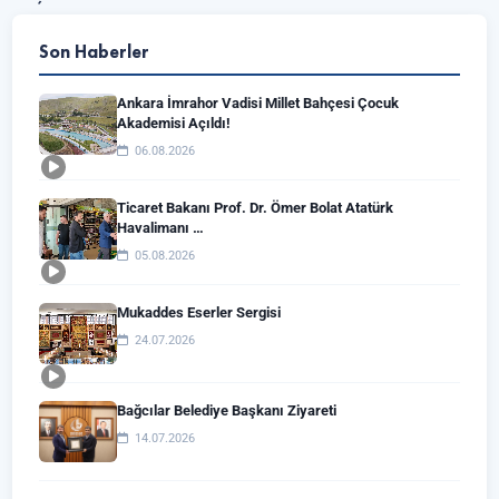
Son Haberler
Ankara İmrahor Vadisi Millet Bahçesi Çocuk
Akademisi Açıldı!
06.08.2026
Ticaret Bakanı Prof. Dr. Ömer Bolat Atatürk
Havalimanı …
05.08.2026
Mukaddes Eserler Sergisi
24.07.2026
Bağcılar Belediye Başkanı Ziyareti
14.07.2026