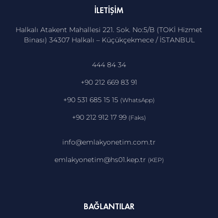
İLETIŞIM
Halkalı Atakent Mahallesi 221. Sok. No:5/B (TOKİ Hizmet
Binası) 34307 Halkalı – Küçükçekmece / İSTANBUL
444 84 34
+90 212 669 83 91
+90 531 685 15 15
(WhatsApp)
+90 212 912 17 99
(Faks)
info@emlakyonetim.com.tr
emlakyonetim@hs01.kep.tr
(KEP)
BAĞLANTILAR