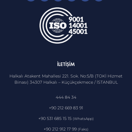
İLETIŞIM
Halkalı Atakent Mahallesi 221. Sok. No:5/B (TOKİ Hizmet
Binası) 34307 Halkalı – Küçükçekmece / İSTANBUL
444 84 34
+90 212 669 83 91
+90 531 685 15 15
(WhatsApp)
+90 212 912 17 99
(Faks)