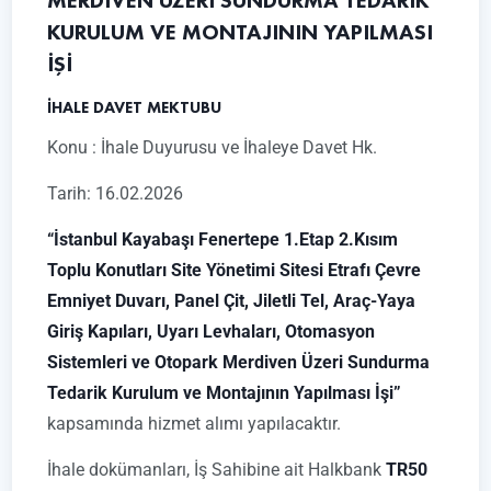
MERDİVEN ÜZERİ SUNDURMA TEDARİK
KURULUM VE MONTAJININ YAPILMASI
İŞİ
İHALE DAVET MEKTUBU
Konu : İhale Duyurusu ve İhaleye Davet Hk.
Tarih: 16.02.2026
“İstanbul Kayabaşı Fenertepe 1.Etap 2.Kısım
Toplu Konutları Site Yönetimi Sitesi Etrafı Çevre
Emniyet Duvarı, Panel Çit, Jiletli Tel, Araç-Yaya
Giriş Kapıları, Uyarı Levhaları, Otomasyon
Sistemleri ve Otopark Merdiven Üzeri Sundurma
Tedarik Kurulum ve Montajının Yapılması İşi”
kapsamında hizmet alımı yapılacaktır.
İhale dokümanları, İş Sahibine ait Halkbank
TR50