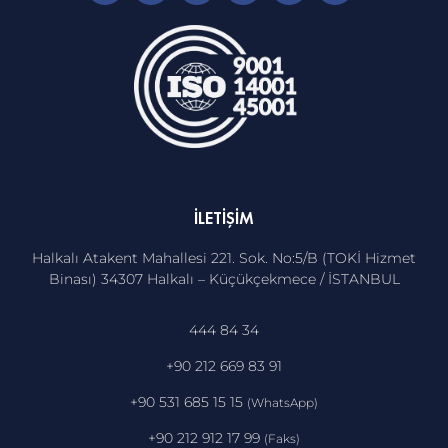
İLETIŞIM
Halkalı Atakent Mahallesi 221. Sok. No:5/B (TOKİ Hizmet
Binası) 34307 Halkalı – Küçükçekmece / İSTANBUL
444 84 34
+90 212 669 83 91
+90 531 685 15 15
(WhatsApp)
+90 212 912 17 99
(Faks)