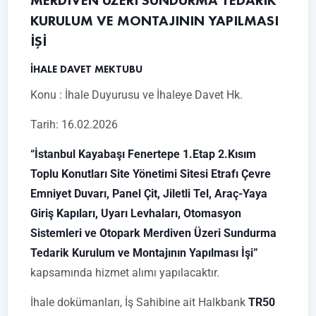
MERDİVEN ÜZERİ SUNDURMA TEDARİK
KURULUM VE MONTAJININ YAPILMASI
İŞİ
İHALE DAVET MEKTUBU
Konu : İhale Duyurusu ve İhaleye Davet Hk.
Tarih: 16.02.2026
“İstanbul Kayabaşı Fenertepe 1.Etap 2.Kısım
Toplu Konutları Site Yönetimi Sitesi Etrafı Çevre
Emniyet Duvarı, Panel Çit, Jiletli Tel, Araç-Yaya
Giriş Kapıları, Uyarı Levhaları, Otomasyon
Sistemleri ve Otopark Merdiven Üzeri Sundurma
Tedarik Kurulum ve Montajının Yapılması İşi”
kapsamında hizmet alımı yapılacaktır.
İhale dokümanları, İş Sahibine ait Halkbank
TR50