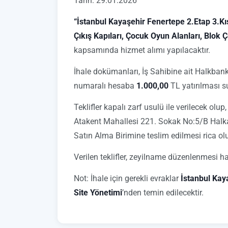
Tarih: 29.01.2026
“İstanbul Kayaşehir Fenertepe 2.Etap 3.Kıs
Çıkış Kapıları, Çocuk Oyun Alanları, Blok
kapsamında hizmet alımı yapılacaktır.
İhale dokümanları, İş Sahibine ait Halkban
numaralı hesaba
1.000,00
TL yatırılması su
Teklifler kapalı zarf usulü ile verilecek olup
Atakent Mahallesi 221. Sokak No:5/B Halka
Satın Alma Birimine teslim edilmesi rica ol
Verilen teklifler, zeyilname düzenlenmesi ha
Not: İhale için gerekli evraklar
İstanbul Kay
Site Yönetimi
’nden temin edilecektir.