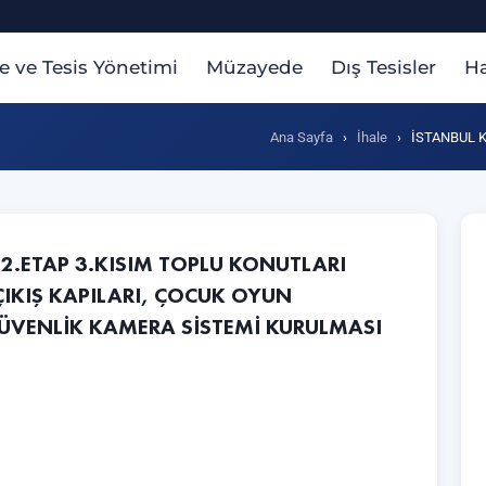
te ve Tesis Yönetimi
Müzayede
Dış Tesisler
Ha
Ana Sayfa
›
İhale
›
İSTANBUL K
 2.ETAP 3.KISIM TOPLU KONUTLARI
 ÇIKIŞ KAPILARI, ÇOCUK OYUN
GÜVENLİK KAMERA SİSTEMİ KURULMASI