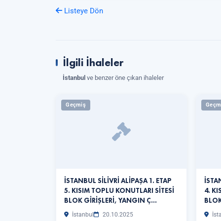
Listeye Dön
İlgili İhaleler
İstanbul
ve benzer öne çıkan ihaleler
Geçmiş
Geçm
İSTANBUL SİLİVRİ ALİPAŞA 1. ETAP
İSTA
5. KISIM TOPLU KONUTLARI SİTESİ
4. K
BLOK GİRİŞLERİ, YANGIN Ç…
BLOK
İstanbul
20.10.2025
İst