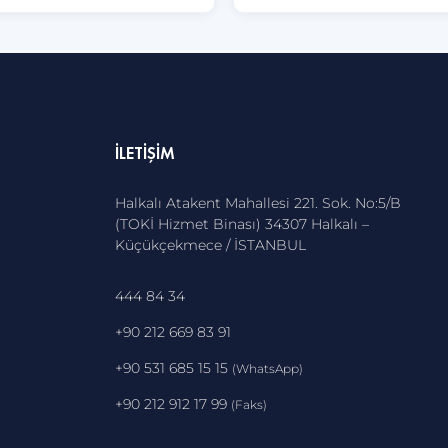
İLETIŞIM
Halkalı Atakent Mahallesi 221. Sok. No:5/B
(TOKİ Hizmet Binası) 34307 Halkalı –
Küçükçekmece / İSTANBUL
444 84 34
+90 212 669 83 91
+90 531 685 15 15
(WhatsApp)
+90 212 912 17 99
(Faks)