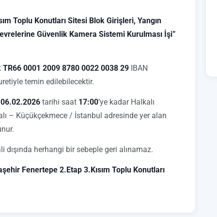
ım Toplu Konutları Sitesi Blok Girişleri, Yangın
 Çevrelerine Güvenlik Kamera Sistemi Kurulması İşi”
k
TR66 0001 2009 8780 0022 0038 29
IBAN
retiyle temin edilebilecektir.
,
06.02.2026
tarihi saat
17:00
’ye kadar Halkalı
lı – Küçükçekmece / İstanbul adresinde yer alan
unur.
li dışında herhangi bir sebeple geri alınamaz.
aşehir Fenertepe 2.Etap 3.Kısım Toplu Konutları