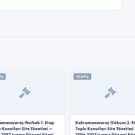
iş
Geçmiş
amanmaraş Nurhak 1. Etap
Kahramanmaraş Göksun 2. E
 Konutları Site Yönetimi —
Toplu Konutları Site Yönetimi
-2027 Isınma Dönemi Kömü…
2026-2027 Isınma Dönemi K