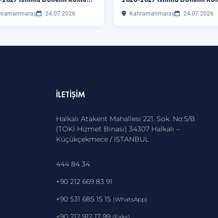
hramanmaraş
24.07.2026
Kahramanmaraş
24.07.2026
İLETIŞIM
Halkalı Atakent Mahallesi 221. Sok. No:5/B
(TOKİ Hizmet Binası) 34307 Halkalı –
Küçükçekmece / İSTANBUL
444 84 34
+90 212 669 83 91
+90 531 685 15 15
(WhatsApp)
+90 212 912 17 99
(Faks)