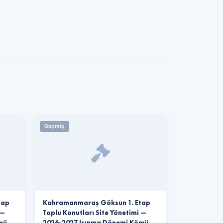
Geçmiş
tap
Kahramanmaraş Göksun 1. Etap
 —
Toplu Konutları Site Yönetimi —
ömü…
2026-2027 Isınma Dönemi Kömü…