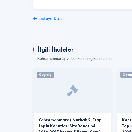
Listeye Dön
İlgili İhaleler
Kahramanmaraş
ve benzer öne çıkan ihaleler
Geçmiş
Geçm
Kahramanmaraş Nurhak 2. Etap
Kahr
Toplu Konutları Site Yönetimi —
Toplu
2026-2027 Isınma Dönemi Kömü…
2026