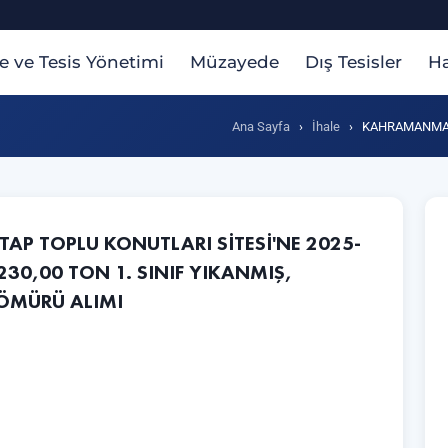
te ve Tesis Yönetimi
Müzayede
Dış Tesisler
Ha
Ana Sayfa
›
İhale
›
KAHRAMANMARA
P TOPLU KONUTLARI SİTESİ'NE 2025-
230,00 TON 1. SINIF YIKANMIŞ,
KÖMÜRÜ ALIMI