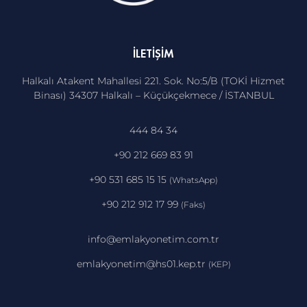
İLETIŞIM
Halkalı Atakent Mahallesi 221. Sok. No:5/B (TOKİ Hizmet
Binası) 34307 Halkalı – Küçükçekmece / İSTANBUL
444 84 34
+90 212 669 83 91
+90 531 685 15 15
(WhatsApp)
+90 212 912 17 99
(Faks)
info@emlakyonetim.com.tr
emlakyonetim@hs01.kep.tr
(KEP)