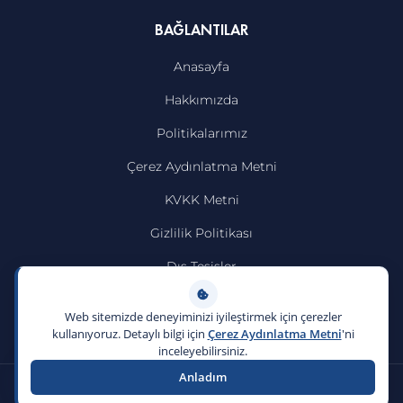
BAĞLANTILAR
Anasayfa
Hakkımızda
Politikalarımız
Çerez Aydınlatma Metni
KVKK Metni
Gizlilik Politikası
Dış Tesisler
İletişim
Web sitemizde deneyiminizi iyileştirmek için çerezler
kullanıyoruz. Detaylı bilgi için
Çerez Aydınlatma Metni
'ni
inceleyebilirsiniz.
Anladım
© 2026
Emlak Yönetim
. Tüm Hakları Saklıdır.