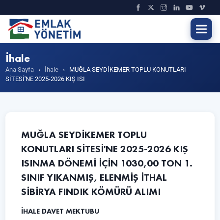
İhale
Ana Sayfa
›
İhale
›
MUĞLA SEYDİKEMER TOPLU KONUTLARI
SİTESİ'NE 2025-2026 KIŞ ISI
MUĞLA SEYDİKEMER TOPLU
KONUTLARI SİTESİ'NE 2025-2026 KIŞ
ISINMA DÖNEMİ İÇİN 1030,00 TON 1.
SINIF YIKANMIŞ, ELENMİŞ İTHAL
SİBİRYA FINDIK KÖMÜRÜ ALIMI
İHALE DAVET MEKTUBU