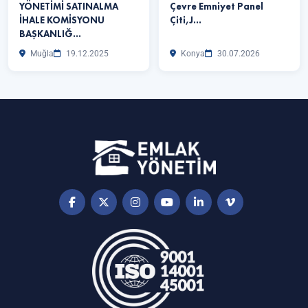
YÖNETİMİ SATINALMA
Çevre Emniyet Panel
İHALE KOMİSYONU
Çiti,J…
BAŞKANLIĞ…
Muğla
19.12.2025
Konya
30.07.2026