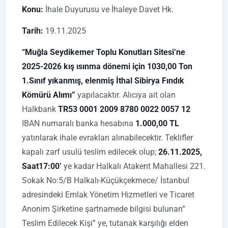
Konu:
İhale Duyurusu ve İhaleye Davet Hk.
Tarih:
19.11.2025
“Muğla Seydikemer Toplu Konutları Sitesi’ne
2025-2026 kış ısınma dönemi için 1030,00 Ton
1.Sınıf yıkanmış, elenmiş İthal Sibirya Fındık
Kömürü Alımı”
yapılacaktır. Alıcıya ait olan
Halkbank
TR53 0001 2009 8780 0022 0057 12
IBAN numaralı banka hesabına
1.000,00 TL
yatırılarak ihale evrakları alınabilecektir. Teklifler
kapalı zarf usulü teslim edilecek olup;
26.11.2025,
Saat17:00’
ye kadar Halkalı Atakent Mahallesi 221.
Sokak No:5/B Halkalı-Küçükçekmece/ İstanbul
adresindeki Emlak Yönetim Hizmetleri ve Ticaret
Anonim Şirketine şartnamede bilgisi bulunan“
Teslim Edilecek Kişi” ye, tutanak karşılığı elden