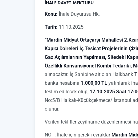
İHALE DAVET MEKTUBU
Konu:
İhale Duyurusu Hk.
Tarih:
11.10.2025
“Mardin Midyat Ortaçarşı Mahallesi 2.Kısı
Kapıcı Daireleri İç Tesisat Projelerinin Çiz
Gaz Açılımlarının Yapılması, Sitedeki Kapı
Özellikli Konvansiyonel Kombi Tedariki, Mo
alınacaktır. İş Sahibine ait olan Halkbank
T
banka hesabına
1.000,00 TL
yatırılarak iha
teslim edilecek olup;
17.10.2025 Saat 17:0
No:5/B Halkalı-Küçükçekmece/ İstanbul adres
olunur.
Verilen teklifler zeyilname düzenlenmesi ha
NOT: İhale için gerekli evraklar
Mardin Midy