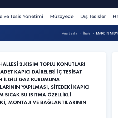
te ve Tesis Yönetimi
Müzayede
Dış Tesisler
Ha
Ana Sayfa
›
İhale
›
MARDİN MİDY
ALLESİ 2.KISIM TOPLU KONUTLARI
ADET KAPICI DAİRELERİ İÇ TESİSAT
İN İLGİLİ GAZ KURUMUNA
ARININ YAPILMASI, SİTEDEKİ KAPICI
M SICAK SU ISITMA ÖZELLİKLİ
Kİ, MONTAJI VE BAĞLANTILARININ