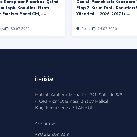
a Karapınar Pınarbaşı Çetmi
Denizli Pamukkale Kocadere 
ım Toplu Konutları Etrafı
Etap 2. Kısım Toplu Konutları 
e Emniyet Panel Çiti,J…
Yönetimi — 2026-2027 Isı…
nya
30.07.2026
Denizli
24.07.2026
İLETIŞIM
Halkalı Atakent Mahallesi 221. Sok. No:5/B
(TOKİ Hizmet Binası) 34307 Halkalı –
Küçükçekmece / İSTANBUL
444 84 34
+90 212 669 83 91