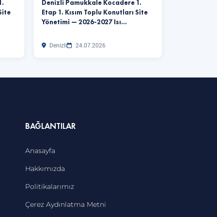
1.
Denizli Pamukkale Kocadere 1.
Site
Etap 1. Kısım Toplu Konutları Site
Yönetimi — 2026-2027 Isı…
Denizli
24.07.2026
BAĞLANTILAR
Anasayfa
Hakkımızda
Politikalarımız
Çerez Aydınlatma Metni