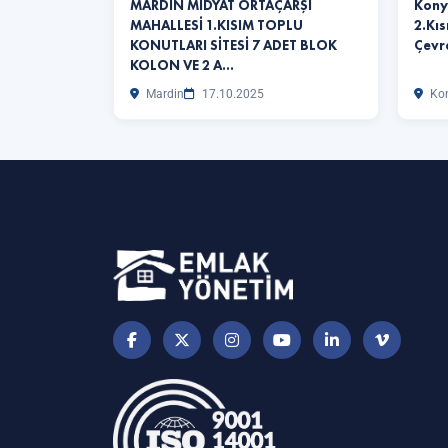
MARDİN MİDYAT ORTAÇARŞI
Kony
MAHALLESİ 1.KISIM TOPLU
2.Kıs
KONUTLARI SİTESİ 7 ADET BLOK
Çevr
KOLON VE 2 A…
Mardin
17.10.2025
Ko