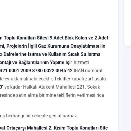
m Toplu Konutları Sitesi 9 Adet Blok Kolon ve 2 Adet
imi, Projelerin İlgili Gaz Kurumuna Onaylatılması ile
cı Dairelerine Isıtma ve Kullanım Sıcak Su Isıtma
ntajı ve Bağlantılarının Yapımı İşi”
hizmeti
R21 0001 2009 8780 0022 0045 42
IBAN numaralı
le evrakları alınabilecektir. Teklifler kapalı zarf usulü
0’
ye kadar Halkalı Atakent Mahallesi 221. Sokak
inde satın alma birimine tekliflerin verilmesi rica
riç herhangi bir sebeple geri alınamaz.
at Ortaçarşı Mahallesi 2. Kısım Toplu Konutları Site