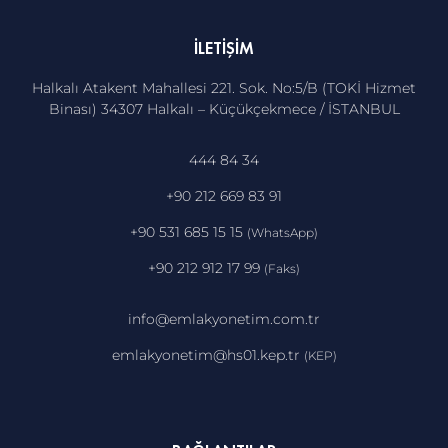
İLETIŞIM
Halkalı Atakent Mahallesi 221. Sok. No:5/B (TOKİ Hizmet
Binası) 34307 Halkalı – Küçükçekmece / İSTANBUL
444 84 34
+90 212 669 83 91
+90 531 685 15 15
(WhatsApp)
+90 212 912 17 99
(Faks)
info@emlakyonetim.com.tr
emlakyonetim@hs01.kep.tr
(KEP)