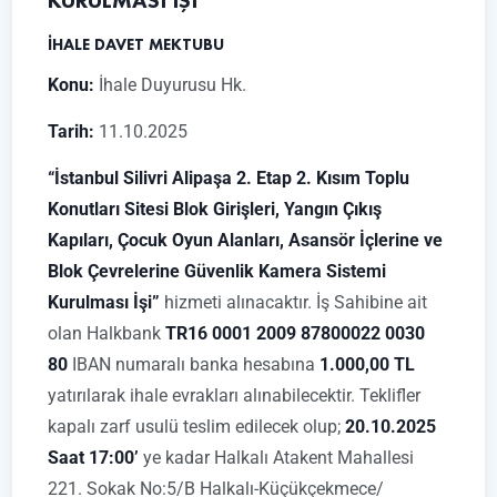
KURULMASI İŞİ
İHALE DAVET MEKTUBU
Konu:
İhale Duyurusu Hk.
Tarih:
11.10.2025
“İstanbul Silivri Alipaşa 2. Etap 2. Kısım Toplu
Konutları Sitesi Blok Girişleri, Yangın Çıkış
Kapıları, Çocuk Oyun Alanları, Asansör İçlerine ve
Blok Çevrelerine Güvenlik Kamera Sistemi
Kurulması İşi”
hizmeti alınacaktır. İş Sahibine ait
olan Halkbank
TR16 0001 2009 87800022 0030
80
IBAN numaralı banka hesabına
1.000,00 TL
yatırılarak ihale evrakları alınabilecektir. Teklifler
kapalı zarf usulü teslim edilecek olup;
20.10.2025
Saat 17:00’
ye kadar Halkalı Atakent Mahallesi
221. Sokak No:5/B Halkalı-Küçükçekmece/