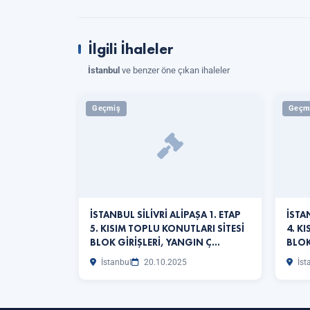
İlgili İhaleler
İstanbul
ve benzer öne çıkan ihaleler
Geçmiş
Geçm
İSTANBUL SİLİVRİ ALİPAŞA 1. ETAP
İSTA
5. KISIM TOPLU KONUTLARI SİTESİ
4. K
BLOK GİRİŞLERİ, YANGIN Ç…
BLOK
İstanbul
20.10.2025
İst