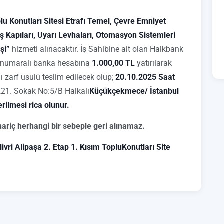
plu Konutları Sitesi Etrafı Temel, Çevre Emniyet
iriş Kapıları, Uyarı Levhaları, Otomasyon Sistemleri
şi”
hizmeti alınacaktır. İş Sahibine ait olan Halkbank
numaralı banka hesabına
1.000,00 TL
yatırılarak
alı zarf usulü teslim edilecek olup;
20.10.2025 Saat
 221. Sokak No:5/B Halkalı
Küçükçekmece/ İstanbul
erilmesi rica olunur.
hariç herhangi bir sebeple geri alınamaz.
livri Alipaşa 2. Etap 1. Kısım TopluKonutları Site