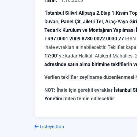
Tarih:
11.10.2025
“İstanbul Silivri Alipaşa 2.Etap 1.Kısım To
Duvarı, Panel Çit, Jiletli Tel, Araç-Yaya G
Tedarik Kurulum ve Montajının Yapılması İ
TR97 0001 2009 8780 0022 0030 77
IBAN 
ihale evrakları alınabilecektir. Teklifler kap
17:00
’ ye kadar Halkalı Atakent Mahallesi
adresinde satın alma birimine tekliflerin v
Verilen teklifler zeyilname düzenlenmesi 
NOT: İhale için gerekli evraklar
İstanbul Si
Yönetimi
’nden temin edilecektir
Listeye Dön