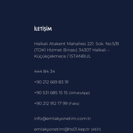
İLETIŞIM
Halkalı Atakent Mahallesi 221. Sok. No:5/B
(TOKİ Hizmet Binası) 34307 Halkalı –
Küçükçekmece / İSTANBUL
444 84 34
+90 212 669 83 91
+90 531 685 15 15
(WhatsApp)
+90 212 912 17 99
(Faks)
info@emlakyonetim.com.tr
emlakyonetim@hs01.kep.tr
(KEP)