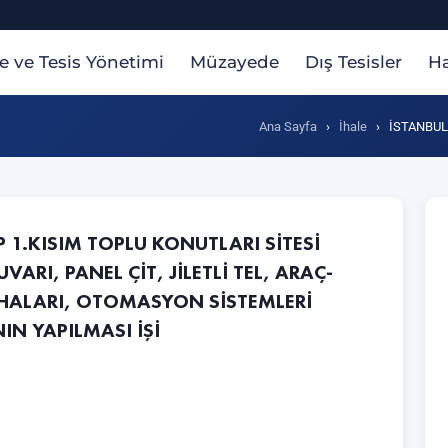
te ve Tesis Yönetimi
Müzayede
Dış Tesisler
Ha
Ana Sayfa
›
İhale
›
İSTANBUL 
P 1.KISIM TOPLU KONUTLARI SİTESİ
VARI, PANEL ÇİT, JİLETLİ TEL, ARAÇ-
EVHALARI, OTOMASYON SİSTEMLERİ
N YAPILMASI İŞİ