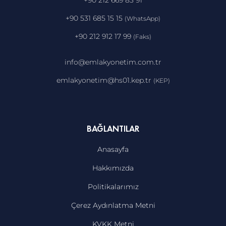
+90 212 669 83 91
+90 531 685 15 15
(WhatsApp)
+90 212 912 17 99
(Faks)
info@emlakyonetim.com.tr
emlakyonetim@hs01.kep.tr
(KEP)
BAĞLANTILAR
Anasayfa
Hakkımızda
Politikalarımız
Çerez Aydınlatma Metni
KVKK Metni