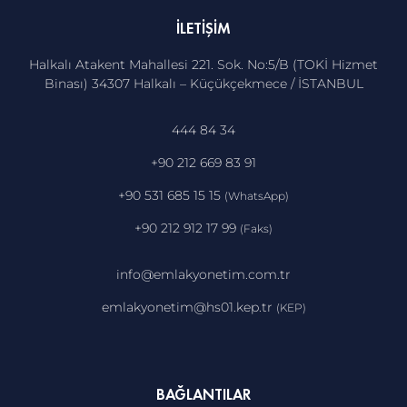
İLETIŞIM
Halkalı Atakent Mahallesi 221. Sok. No:5/B (TOKİ Hizmet
Binası) 34307 Halkalı – Küçükçekmece / İSTANBUL
444 84 34
+90 212 669 83 91
+90 531 685 15 15
(WhatsApp)
+90 212 912 17 99
(Faks)
info@emlakyonetim.com.tr
emlakyonetim@hs01.kep.tr
(KEP)
BAĞLANTILAR