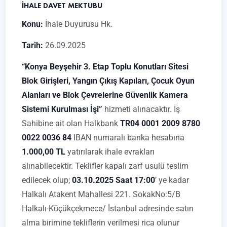
İHALE DAVET MEKTUBU
Konu:
İhale Duyurusu Hk.
Tarih:
26.09.2025
“Konya Beyşehir 3. Etap Toplu Konutları Sitesi
Blok Girişleri, Yangın Çıkış Kapıları, Çocuk Oyun
Alanları ve Blok Çevrelerine Güvenlik Kamera
Sistemi Kurulması İşi”
hizmeti alınacaktır. İş
Sahibine ait olan Halkbank
TR04 0001 2009 8780
0022 0036 84
IBAN numaralı banka hesabına
1.000,00 TL
yatırılarak ihale evrakları
alınabilecektir. Teklifler kapalı zarf usulü teslim
edilecek olup;
03.10.2025 Saat 17:00
’ ye kadar
Halkalı Atakent Mahallesi 221. SokakNo:5/B
Halkalı-Küçükçekmece/ İstanbul adresinde satın
alma birimine tekliflerin verilmesi rica olunur