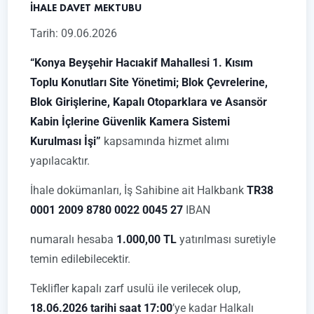
İHALE DAVET MEKTUBU
Tarih: 09.06.2026
“Konya Beyşehir Hacıakif Mahallesi 1. Kısım
Toplu Konutları Site Yönetimi; Blok Çevrelerine,
Blok Girişlerine, Kapalı Otoparklara ve Asansör
Kabin İçlerine Güvenlik Kamera Sistemi
Kurulması İşi”
kapsamında hizmet alımı
yapılacaktır.
İhale dokümanları, İş Sahibine ait Halkbank
TR38
0001 2009 8780 0022 0045 27
IBAN
numaralı hesaba
1.000,00 TL
yatırılması suretiyle
temin edilebilecektir.
Teklifler kapalı zarf usulü ile verilecek olup,
18.06.2026 tarihi saat 17:00
’ye kadar Halkalı