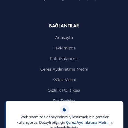
BAĞLANTILAR
Anasayfa
Hakkımızda
Politikalarımız
Çerez Aydınlatma Metni
KVKK Metni
Gizlilik Politikası
Dış Tesisler
İletişim
Web sitemizde deneyiminizi iyileştirmek için çerezler
kullanıyoruz. Detaylı bilgi için
Çerez Aydınlatma Metni
'ni
inceleyebilirsiniz.