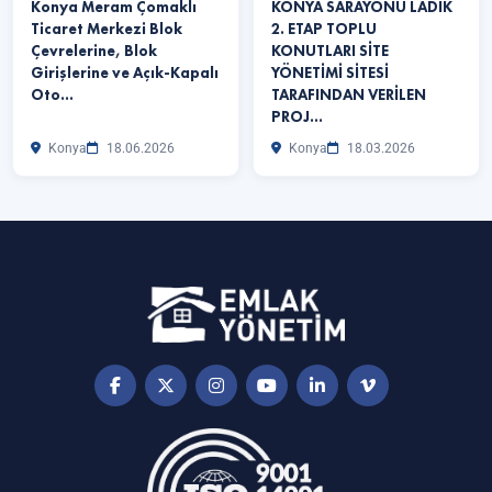
Konya Meram Çomaklı
KONYA SARAYÖNÜ LADİK
Ticaret Merkezi Blok
2. ETAP TOPLU
Çevrelerine, Blok
KONUTLARI SİTE
Girişlerine ve Açık-Kapalı
YÖNETİMİ SİTESİ
Oto…
TARAFINDAN VERİLEN
PROJ…
Konya
18.06.2026
Konya
18.03.2026