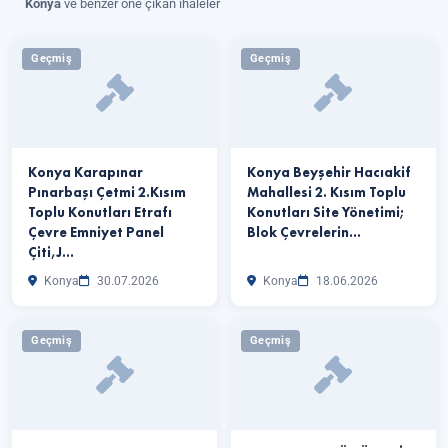
Konya
ve benzer öne çıkan ihaleler
Geçmiş
Geçmiş
Konya Karapınar
Konya Beyşehir Hacıakif
Pınarbaşı Çetmi 2.Kısım
Mahallesi 2. Kısım Toplu
Toplu Konutları Etrafı
Konutları Site Yönetimi;
Çevre Emniyet Panel
Blok Çevrelerin…
Çiti,J…
Konya
30.07.2026
Konya
18.06.2026
Geçmiş
Geçmiş