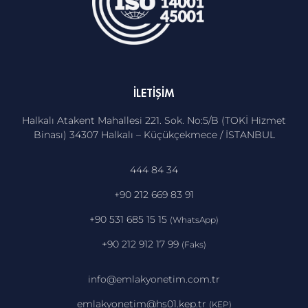
İLETIŞIM
Halkalı Atakent Mahallesi 221. Sok. No:5/B (TOKİ Hizmet
Binası) 34307 Halkalı – Küçükçekmece / İSTANBUL
444 84 34
+90 212 669 83 91
+90 531 685 15 15
(WhatsApp)
+90 212 912 17 99
(Faks)
info@emlakyonetim.com.tr
emlakyonetim@hs01.kep.tr
(KEP)