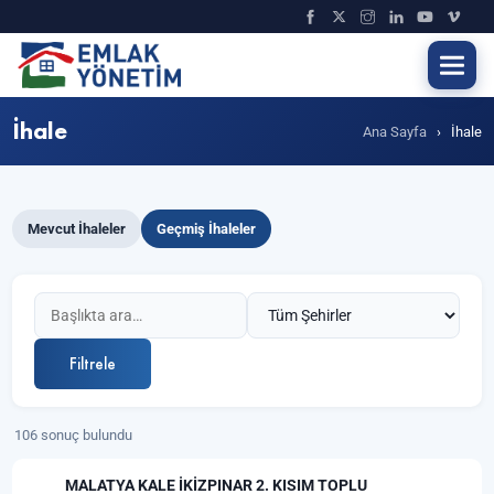
İhale
Ana Sayfa
›
İhale
Mevcut İhaleler
Geçmiş İhaleler
Filtrele
106 sonuç bulundu
MALATYA KALE İKİZPINAR 2. KISIM TOPLU