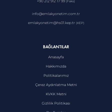
+90 212 912 17 99
(Faks)
info@emlakyonetim.com.tr
emlakyonetim@hs01.kep.tr
(KEP)
BAĞLANTILAR
Anasayfa
Hakkımızda
Politikalarımız
Çerez Aydınlatma Metni
KVKK Metni
Gizlilik Politikası