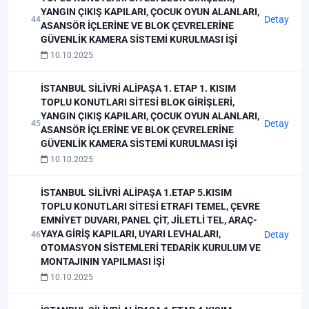
YANGIN ÇIKIŞ KAPILARI, ÇOCUK OYUN ALANLARI,
Detay
44
ASANSÖR İÇLERİNE VE BLOK ÇEVRELERİNE
GÜVENLİK KAMERA SİSTEMİ KURULMASI İŞİ
10.10.2025
İSTANBUL SİLİVRİ ALİPAŞA 1. ETAP 1. KISIM
TOPLU KONUTLARI SİTESİ BLOK GİRİŞLERİ,
YANGIN ÇIKIŞ KAPILARI, ÇOCUK OYUN ALANLARI,
Detay
45
ASANSÖR İÇLERİNE VE BLOK ÇEVRELERİNE
GÜVENLİK KAMERA SİSTEMİ KURULMASI İŞİ
10.10.2025
İSTANBUL SİLİVRİ ALİPAŞA 1.ETAP 5.KISIM
TOPLU KONUTLARI SİTESİ ETRAFI TEMEL, ÇEVRE
EMNİYET DUVARI, PANEL ÇİT, JİLETLİ TEL, ARAÇ-
YAYA GİRİŞ KAPILARI, UYARI LEVHALARI,
Detay
46
OTOMASYON SİSTEMLERİ TEDARİK KURULUM VE
MONTAJININ YAPILMASI İŞİ
10.10.2025