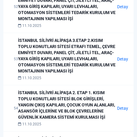
EMNİYET DUVARI, PANEL ÇİT, JİLETLİ TEL, ARAÇ-
YAYA GİRİŞ KAPILARI, UYARI LEVHALARI,
Detay
52
OTOMASYON SİSTEMLERİ TEDARİK KURULUM VE
MONTAJININ YAPILMASI İŞİ
11.10.2025
İSTANBUL SİLİVRİ ALİPAŞA 3.ETAP 2.KISIM
TOPLU KONUTLARI SİTESİ ETRAFI TEMEL, ÇEVRE
EMNİYET DUVARI, PANEL ÇİT, JİLETLİ TEL, ARAÇ-
YAYA GİRİŞ KAPILARI, UYARI LEVHALARI,
Detay
53
OTOMASYON SİSTEMLERİ TEDARİK KURULUM VE
MONTAJININ YAPILMASI İŞİ
11.10.2025
İSTANBUL SİLİVRİ ALİPAŞA 2. ETAP 1. KISIM
TOPLU KONUTLARI SİTESİ BLOK GİRİŞLERİ,
YANGIN ÇIKIŞ KAPILARI, ÇOCUK OYUN ALANLARI,
Detay
54
ASANSÖR İÇLERİNE VE BLOK ÇEVRELERİNE
GÜVENLİK KAMERA SİSTEMİ KURULMASI İŞİ
11.10.2025