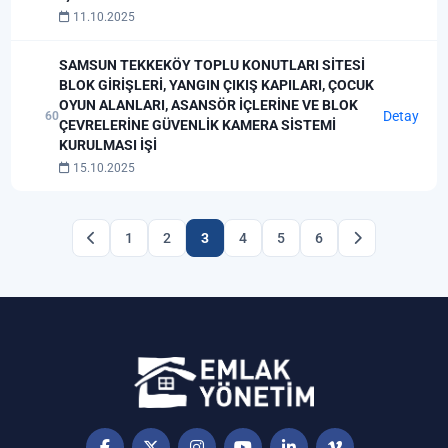
11.10.2025
SAMSUN TEKKEKÖY TOPLU KONUTLARI SİTESİ
BLOK GİRİŞLERİ, YANGIN ÇIKIŞ KAPILARI, ÇOCUK
OYUN ALANLARI, ASANSÖR İÇLERİNE VE BLOK
Detay
60
ÇEVRELERİNE GÜVENLİK KAMERA SİSTEMİ
KURULMASI İŞİ
15.10.2025
1
2
3
4
5
6